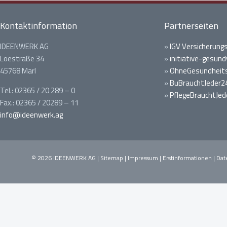
Kontaktinformation
Partnerseiten
IDEENWERK AG
»
IGV Versicherung
Loestraße 34
»
initiative-gesund
45768 Marl
»
OhneGesundheits
»
BuBrauchtJeder2
Tel.: 02365 / 20 289 – 0
»
PflegeBrauchtJed
Fax.: 02365 / 20289 – 11
info@ideenwerk.ag
© 2026 IDEENWERK AG |
Sitemap
|
Impressum
|
Erstinformationen
|
Dat