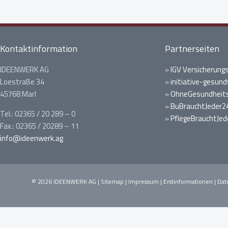
Kontaktinformation
Partnerseiten
IDEENWERK AG
»
IGV Versicherung
Loestraße 34
»
initiative-gesund
45768 Marl
»
OhneGesundheits
»
BuBrauchtJeder2
Tel.: 02365 / 20 289 – 0
»
PflegeBrauchtJed
Fax.: 02365 / 20289 – 11
info@ideenwerk.ag
© 2026 IDEENWERK AG |
Sitemap
|
Impressum
|
Erstinformationen
|
Dat