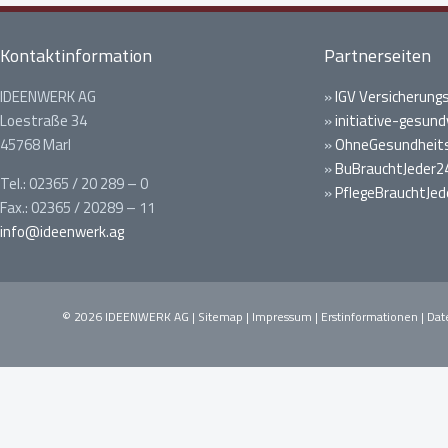
Kontaktinformation
Partnerseiten
IDEENWERK AG
»
IGV Versicherung
Loestraße 34
»
initiative-gesund
45768 Marl
»
OhneGesundheits
»
BuBrauchtJeder2
Tel.: 02365 / 20 289 – 0
»
PflegeBrauchtJed
Fax.: 02365 / 20289 – 11
info@ideenwerk.ag
© 2026 IDEENWERK AG |
Sitemap
|
Impressum
|
Erstinformationen
|
Dat