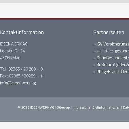
Kontaktinformation
Partnerseiten
IDEENWERK AG
»
IGV Versicherung
Loestraße 34
»
initiative-gesund
45768 Marl
»
OhneGesundheits
»
BuBrauchtJeder2
Tel.: 02365 / 20 289 – 0
»
PflegeBrauchtJed
Fax.: 02365 / 20289 – 11
info@ideenwerk.ag
© 2026 IDEENWERK AG |
Sitemap
|
Impressum
|
Erstinformationen
|
Dat