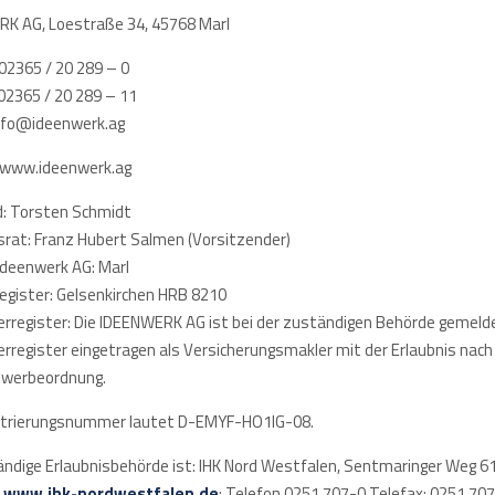
K AG, Loestraße 34, 45768 Marl
 02365 / 20 289 – 0
 02365 / 20 289 – 11
info@ideenwerk.ag
 www.ideenwerk.ag
: Torsten Schmidt
srat: Franz Hubert Salmen (Vorsitzender)
 Ideenwerk AG: Marl
egister: Gelsenkirchen HRB 8210
erregister: Die IDEENWERK AG ist bei der zuständigen Behörde gemeld
erregister eingetragen als Versicherungsmakler mit der Erlaubnis nach 
ewerbeordnung.
strierungsnummer lautet D-EMYF-HO1IG-08.
ändige Erlaubnisbehörde ist: IHK Nord Westfalen, Sentmaringer Weg 6
,
www.ihk-nordwestfalen.de
; Telefon 0251 707-0 Telefax: 0251 707