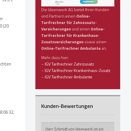
Die Ideenwerk AG bietet Ihren Kunden
und Partnern einen
Online-
er
Tarifrechner für Zahnzusatz-
0 (20
Versicherungen
und einen
Online-
Tarifrechner für Krankenhaus-
Zusatzversicherungen
sowie einen
Online-Tarifrechner Ambulante
an.
Mehr dazu hier:
echten
–
IGV Tarifrechner Zahnzusatz
–
IGV Tarifrechner Krankenhaus-Zusatz
–
IGV Tarifrechner Ambulante
Kunden-Bewertungen
8 06 32,
Herr Schmidt von Ideenwerk ist ein