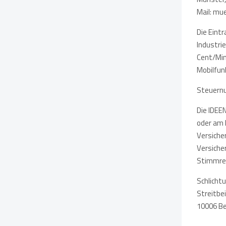
Mail: mu
Die Eint
Industri
Cent/Min
Mobilfun
Steuern
Die IDEE
oder am 
Versich
Versiche
Stimmrec
Schlicht
Streitbe
10006 Be