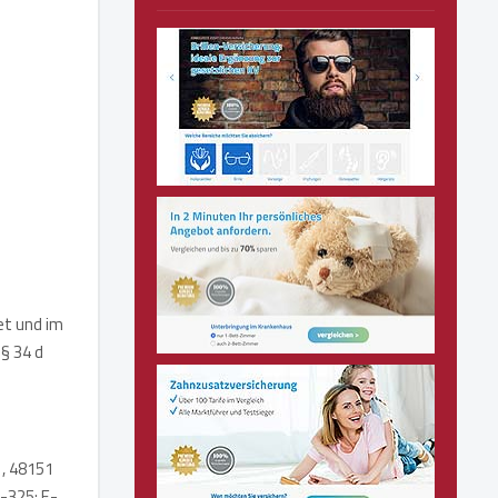
et und im
§ 34 d
1, 48151
-325; E-