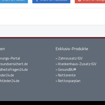
ten
Exklusiv-Produkte
erungs-Portal
»
Zahnzusatz IGV
gesundversichert.de
»
Krankenhaus-Zusatz IGV
heitsFragen24.de
»
GesundBU®
eder24.de
»
Nettorente
htJeder24.de
»
Nettosparplan