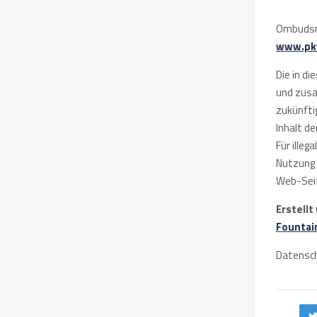
Ombudsma
www.pk
Die in di
und zusa
zukünftig
Inhalt de
Für illeg
Nutzung 
Web-Seit
Erstellt
Fountai
Datensc