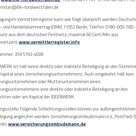
enster@ihk-nordwestfalen.de
ragung im Vermittlerregister kann wie folgt überprüft werden: Deutsch
e- und Handelskammertag (DIHK) 11052 Berlin, Telefon 0180-600-585-
ute aus dem deutschen Festnetz, maximal 60 Cent/Min aus
knetzen),
www.vermittlerregister.info
ummer: 359 5763 4038
NWERK ist hält keine direkte oder indirekte Beteiligung an den Stimmr
Kapital eines Versicherungsunternehmens. Auch umgekehrt hält kein
erungsunternehmen oder Mutterunternehmen eines
rungsunternehmens eine direkte oder indirekte Beteiligung an den
hten oder am Kapital der IDEENWERK.
ungsstelle: Folgende Schlichtungsstellen können zur außergerichtlichen
ilegung angerufen werden: Versicherungsombudsmann e.V., Postfach 0
rlin,
www.versicherungsombudsmann.de