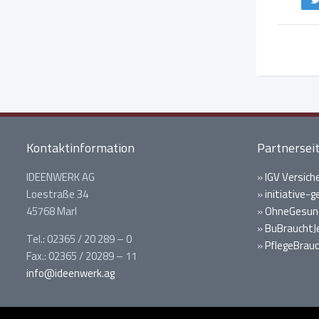
Kontaktinformation
Partnersei
IDEENWERK AG
»
IGV Versich
Loestraße 34
»
initiative-
45768 Marl
»
OhneGesund
»
BuBrauchtJ
Tel.: 02365 / 20 289 – 0
»
PflegeBrauc
Fax.: 02365 / 20289 – 11
info@ideenwerk.ag