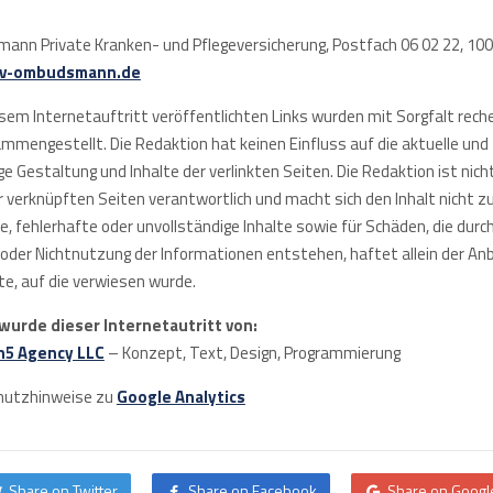
nn Private Kranken- und Pflegeversicherung, Postfach 06 02 22, 1005
v-ombudsmann.de
esem Internetauftritt veröffentlichten Links wurden mit Sorgfalt rech
mmengestellt. Die Redaktion hat keinen Einfluss auf die aktuelle und
e Gestaltung und Inhalte der verlinkten Seiten. Die Redaktion ist nich
r verknüpften Seiten verantwortlich und macht sich den Inhalt nicht zu
ale, fehlerhafte oder unvollständige Inhalte sowie für Schäden, die durch
oder Nichtnutzung der Informationen entstehen, haftet allein der Anb
e, auf die verwiesen wurde.
 wurde dieser Internetautritt von:
n5 Agency LLC
– Konzept, Text, Design, Programmierung
hutzhinweise zu
Google Analytics
Share on Twitter
Share on Facebook
Share on Googl