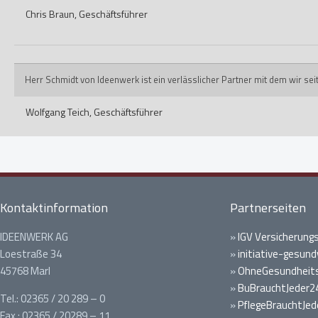
Chris Braun,
Geschäftsführer
Herr Schmidt von Ideenwerk ist ein verlässlicher Partner mit dem wir s
Wolfgang Teich,
Geschäftsführer
Kontaktinformation
Partnerseiten
IDEENWERK AG
»
IGV Versicherung
Loestraße 34
»
initiative-gesund
45768 Marl
»
OhneGesundheits
»
BuBrauchtJeder2
Tel.: 02365 / 20 289 – 0
»
PflegeBrauchtJed
Fax.: 02365 / 20289 – 11