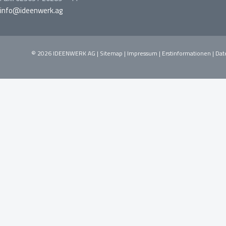
info@ideenwerk.ag
© 2026 IDEENWERK AG |
Sitemap
|
Impressum
|
Erstinformationen
|
Dat