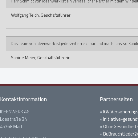
Herr Schmidt von Ideenwerk ist ein verlässlicher Partner mit dem wir s
Wolfgang Teich,
Geschäftsführer
Das Team von Ideenwerk ist jederzeit erreichbar und macht uns so Kund
Sabine Meier,
Geschäftsführerin
Kontaktinformation
Partnerseiten
IDEENWERK AG
»
IGV Versicherung
Loestraße 34
»
initiative-gesund
45768 Marl
»
OhneGesundheits
»
BuBrauchtJeder2