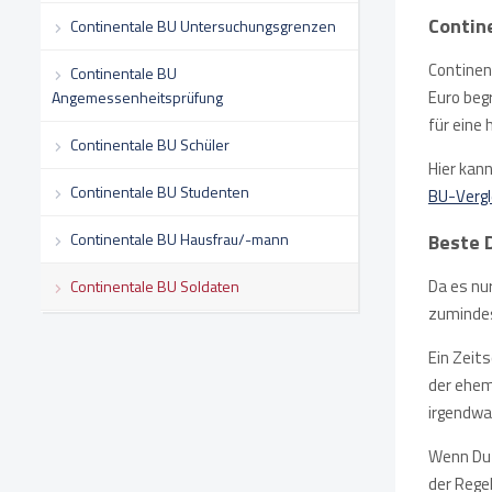
Contin
Continentale BU Untersuchungsgrenzen
Continen
Continentale BU
Euro beg
Angemessenheitsprüfung
für eine
Continentale BU Schüler
Hier kan
Continentale BU Studenten
BU-Vergl
Continentale BU Hausfrau/-mann
Beste 
Da es nur
Continentale BU Soldaten
zumindes
Ein Zeits
der ehem
irgendwa
Wenn Du 
der Rege