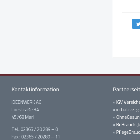
Kontaktinformation
Partnersei
IDEENWERK AG
»
IGV Versich
Loestraße 34
»
initiative-
45768 Marl
»
OhneGesund
»
BuBrauchtJ
Tel.: 02365 / 20 289 – 0
»
PflegeBrauc
Fax.: 02365 / 20289 – 11