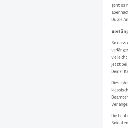
geht es 
aber nac
Du als An
Verlän
So dass 
verlänge
vielleich
jetzt be
Deiner K
Diese Ver
klassisc
Beamtenb
Verlänge
Die Cont
Soldaten