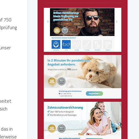
uf 750
llprüfung
 unser
beitet
sich
 das in
alerweise