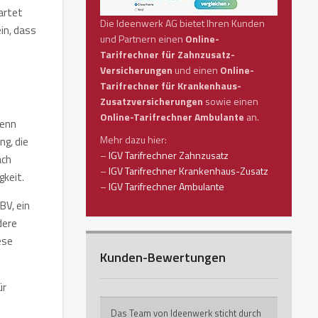
artet
Die Ideenwerk AG bietet Ihren Kunden
in, dass
und Partnern einen
Online-
Tarifrechner für Zahnzusatz-
Versicherungen
und einen
Online-
Tarifrechner für Krankenhaus-
Zusatzversicherungen
sowie einen
Online-Tarifrechner Ambulante
an.
Denn
Mehr dazu hier:
ng, die
–
IGV Tarifrechner Zahnzusatz
ach
–
IGV Tarifrechner Krankenhaus-Zusatz
gkeit.
–
IGV Tarifrechner Ambulante
BV, ein
dere
ese
Kunden-Bewertungen
ür
Das Team von Ideenwerk sticht durch