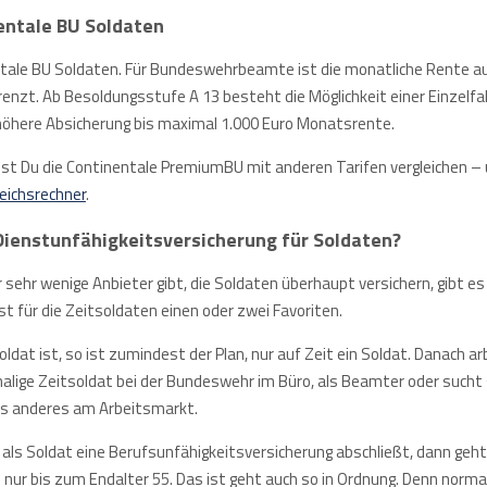
entale BU Soldaten
tale BU Soldaten. Für Bundeswehrbeamte ist die monatliche Rente a
renzt. Ab Besoldungsstufe A 13 besteht die Möglichkeit einer Einzelfa
 höhere Absicherung bis maximal 1.000 Euro Monatsrente.
nst Du die Continentale PremiumBU mit anderen Tarifen vergleichen –
eichsrechner
.
Dienstunfähigkeitsversicherung für Soldaten?
 sehr wenige Anbieter gibt, die Soldaten überhaupt versichern, gibt es
t für die Zeitsoldaten einen oder zwei Favoriten.
oldat ist, so ist zumindest der Plan, nur auf Zeit ein Soldat. Danach ar
alige Zeitsoldat bei der Bundeswehr im Büro, als Beamter oder sucht 
s anderes am Arbeitsmarkt.
als Soldat eine Berufsunfähigkeitsversicherung abschließt, dann geht
l nur bis zum Endalter 55. Das ist geht auch so in Ordnung. Denn norm