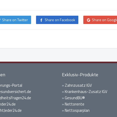
Share on Twitter
Share on Facebook
Share on Googl
ten
Exklusiv-Produkte
erungs-Portal
»
Zahnzusatz IGV
gesundversichert.de
»
Krankenhaus-Zusatz IGV
heitsFragen24.de
»
GesundBU®
eder24.de
»
Nettorente
htJeder24.de
»
Nettosparplan