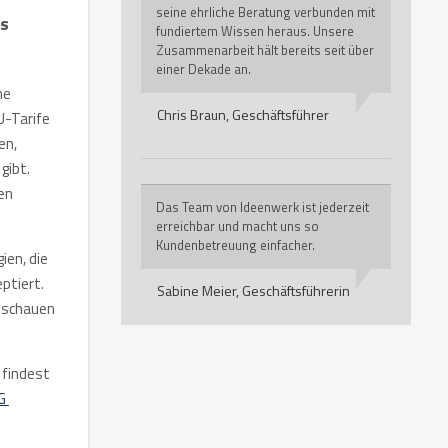
seine ehrliche Beratung verbunden mit
ls
fundiertem Wissen heraus. Unsere
Zusammenarbeit hält bereits seit über
einer Dekade an.
me
Chris Braun,
Geschäftsführer
U-Tarife
en,
gibt.
en
Das Team von Ideenwerk ist jederzeit
erreichbar und macht uns so
Kundenbetreuung einfacher.
ien, die
ptiert.
Sabine Meier,
Geschäftsführerin
d schauen
 findest
AG