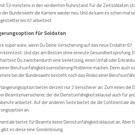
mit 53 meistens in den verdienten Ruhestand. Für die Zeitsoldaten st
h der Bundeswehr die Karriere wieder neu. Und da kann es schon mal se
gestellter bis 67 arbeitest.
gerungsoption für Soldaten
es super wäre, wenn Du Deine Versicherung auf das neue Endalter 67
rn könntest. Und das am Besten ohne erneute Gesundheitsprüfung. 
t hattest Du zwischendurch eine Verletzung, einen Unfall oder Erkranku
i einer Berufsunfähigkeitsversicherung Probleme machen. Denn auch n
arriere bei der Bundeswehr besteht noch das Risiko einer Berufsunfähi
längerungsoption bieten derzeit nur 2 Versicherer an. Zum einen die D
her Beamtenversicherer, der die Dienstunfähigkeitsklausel auch für an
erufe anbietet. Auf der anderen Seite bietet die die Continentale di
rungsoption an.
inentale bietet für Beamte keine Dienstunfähigkeitsklausel an. Aber f
 gibt es diese eine Sonderlösung.