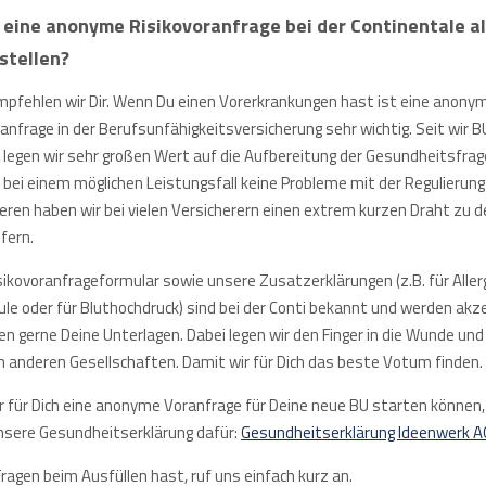
h eine anonyme Risikovoranfrage bei der Continentale a
stellen?
empfehlen wir Dir. Wenn Du einen Vorerkrankungen hast ist eine anony
anfrage in der Berufsunfähigkeitsversicherung sehr wichtig. Seit wir B
 legen wir sehr großen Wert auf die Aufbereitung der Gesundheitsfrag
 bei einem möglichen Leistungsfall keine Probleme mit der Regulierung 
ren haben wir bei vielen Versicherern einen extrem kurzen Draht zu d
fern.
ikovoranfrageformular sowie unsere Zusatzerklärungen (z.B. für Allerg
ule oder für Bluthochdruck) sind bei der Conti bekannt und werden akze
en gerne Deine Unterlagen. Dabei legen wir den Finger in die Wunde un
h anderen Gesellschaften. Damit wir für Dich das beste Votum finden.
r für Dich eine anonyme Voranfrage für Deine neue BU starten können,
unsere Gesundheitserklärung dafür:
Gesundheitserklärung Ideenwerk 
Fragen beim Ausfüllen hast, ruf uns einfach kurz an.