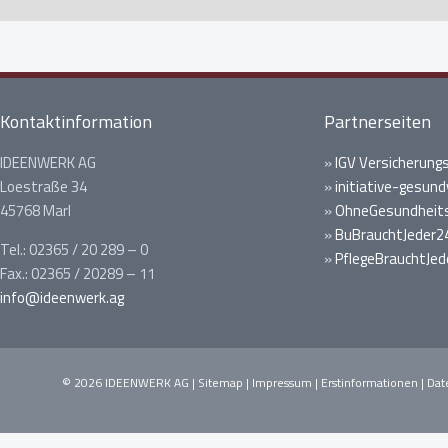
Kontaktinformation
Partnerseiten
IDEENWERK AG
»
IGV Versicherung
Loestraße 34
»
initiative-gesund
45768 Marl
»
OhneGesundheits
»
BuBrauchtJeder2
Tel.: 02365 / 20 289 – 0
»
PflegeBrauchtJed
Fax.: 02365 / 20289 – 11
info@ideenwerk.ag
© 2026 IDEENWERK AG |
Sitemap
|
Impressum
|
Erstinformationen
|
Dat