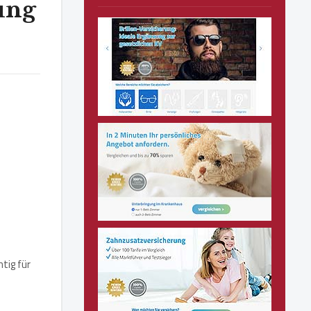
ung
tig für