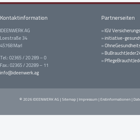
Kontaktinformation
Partnerseiten
IDEENWERK AG
»
IGV Versicherung
Loestraße 34
»
initiative-gesund
45768 Marl
»
OhneGesundheits
»
BuBrauchtJeder2
Tel.: 02365 / 20 289 – 0
»
PflegeBrauchtJed
Fax.: 02365 / 20289 – 11
info@ideenwerk.ag
© 2026 IDEENWERK AG |
Sitemap
|
Impressum
|
Erstinformationen
|
Dat