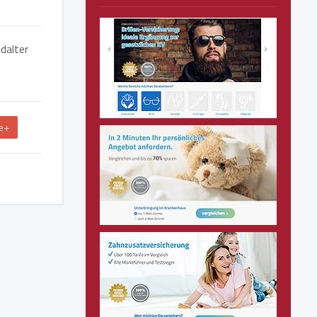
ndalter
e+