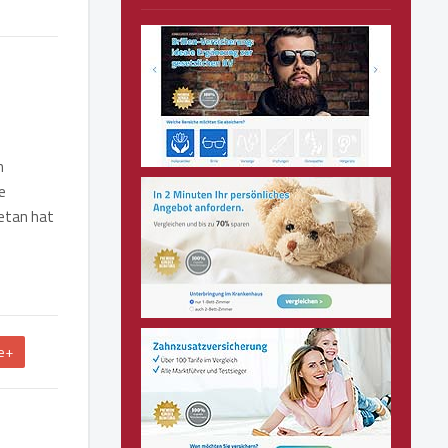
n
e
etan hat
e+