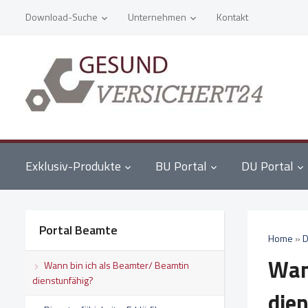
Download-Suche
Unternehmen
Kontakt
Exklusiv-Produkte
BU Portal
DU Portal
Portal Beamte
Home
»
D
Wan
Wann bin ich als Beamter/ Beamtin
dienstunfähig?
die