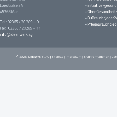
Loestraße 34
»
initiative-gesund
45768 Marl
»
OhneGesundheits
»
BuBrauchtJeder2
Tel.: 02365 / 20 289 – 0
»
PflegeBrauchtJed
Fax.: 02365 / 20289 – 11
info@ideenwerk.ag
© 2026 IDEENWERK AG |
Sitemap
|
Impressum
|
Erstinformationen
|
Dat