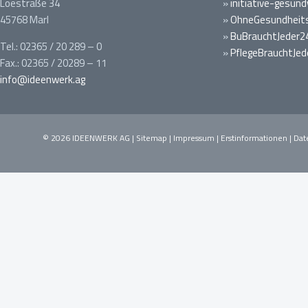
Loestraße 34
»
initiative-gesund
45768 Marl
»
OhneGesundheits
»
BuBrauchtJeder2
Tel.: 02365 / 20 289 – 0
»
PflegeBrauchtJed
Fax.: 02365 / 20289 – 11
info@ideenwerk.ag
© 2026 IDEENWERK AG |
Sitemap
|
Impressum
|
Erstinformationen
|
Dat