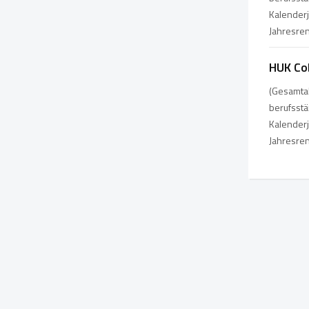
Kalenderj
Jahresren
HUK Co
(Gesamtab
berufsst
Kalenderj
Jahresren