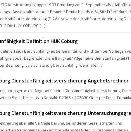
RG Versicherungsgruppe 1933 Gründung am 3. September als „Haftpflicht
zungs-Kasse kraftfahrender Beamter Deutschlands e. V., Sitz Erfurt“ durch 
rer-Kraftfahrer-Vereinigung (P.K.V.)“ sowie der „Kraftfahrer-Vereinigung De
2013 Die HUK-COBURG […]
unfähigkeit Definition HUK Coburg
 definiert sich Berufsunfähigkeit bei Beamten und Richtern bei Vorliegen v
ähigkeit oder begrenzter Dienstfähigkeit? Allgemeine Dienstunfähigkeit (1)
ter Beamter gilt als vollständig berufsunfähig, wenn alle […]
burg Dienstunfähigkeitsversicherung Angebotsrechner
en Ihnen gerne ein Angebot für eine Dienstunfähigkeitsversicherung. Für e
etzen Sie sich mit uns in Kontakt: 02365 / 202890 Oder per Email-Formula
burg Dienstunfähigkeitsversicherung Untersuchungsgr
icherung über alle Verträge bei uns, bei anderen Gesellschaften und
ändischen Versorgungswerken) höchstens 40 % der im vorangegangenen