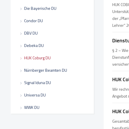
HUK COBU
Die Bayerische DU
Unterstüt
der „Pfar
Condor DU
Lehrer“ 
DBV DU
Dienst
Debeka DU
§ 2 – Wie
Dienstunf
HUK Coburg DU
versicher
Nürnberger Beamten DU
HUK Co
Signal Iduna DU
Wir rechn
Universa DU
Angebot s
WWK DU
HUK Co
Gesamtabs
berufsst