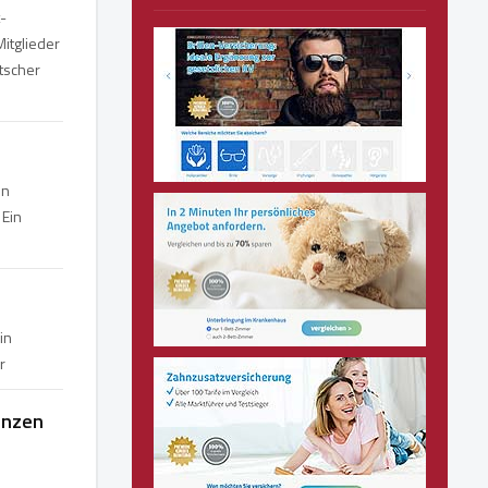
-
Mitglieder
utscher
on
 Ein
in
r
enzen