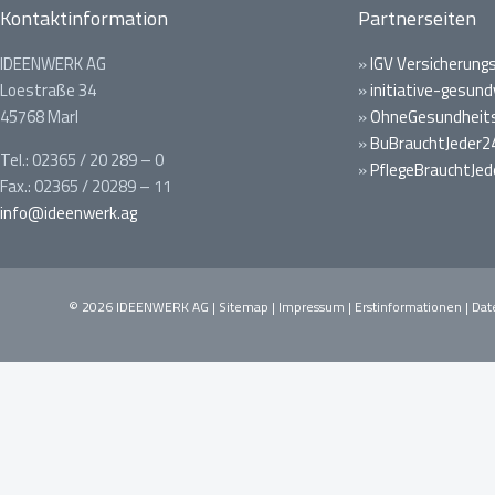
Kontaktinformation
Partnerseiten
IDEENWERK AG
»
IGV Versicherung
Loestraße 34
»
initiative-gesund
45768 Marl
»
OhneGesundheits
»
BuBrauchtJeder2
Tel.: 02365 / 20 289 – 0
»
PflegeBrauchtJed
Fax.: 02365 / 20289 – 11
info@ideenwerk.ag
© 2026 IDEENWERK AG |
Sitemap
|
Impressum
|
Erstinformationen
|
Dat