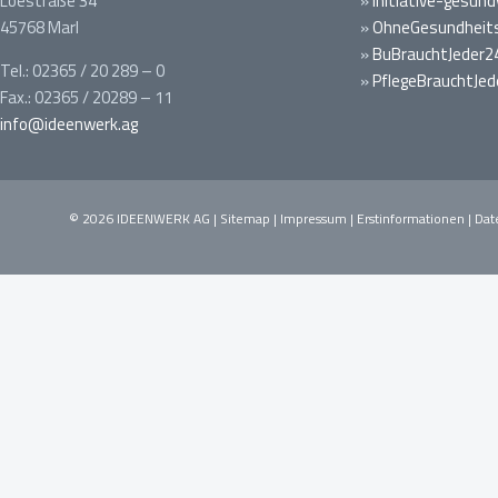
Loestraße 34
»
initiative-gesund
45768 Marl
»
OhneGesundheits
»
BuBrauchtJeder2
Tel.: 02365 / 20 289 – 0
»
PflegeBrauchtJed
Fax.: 02365 / 20289 – 11
info@ideenwerk.ag
© 2026 IDEENWERK AG |
Sitemap
|
Impressum
|
Erstinformationen
|
Dat