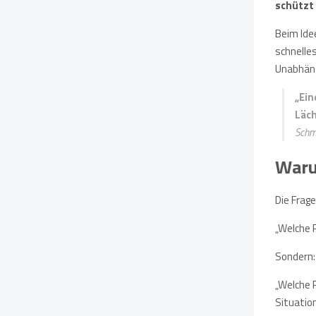
schützt
Beim Ide
schnelle
Unabhäng
„Ein
Läch
Schm
Warum
Die Frage
„Welche 
Sondern:
„Welche 
Situatio