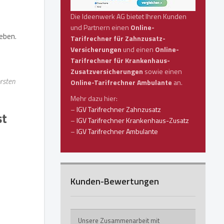
Die Ideenwerk AG bietet Ihren Kunden
s
und Partnern einen
Online-
eben.
Tarifrechner für Zahnzusatz-
Versicherungen
und einen
Online-
Tarifrechner für Krankenhaus-
Zusatzversicherungen
sowie einen
orsten
Online-Tarifrechner Ambulante
an.
Mehr dazu hier:
–
IGV Tarifrechner Zahnzusatz
st
–
IGV Tarifrechner Krankenhaus-Zusatz
–
IGV Tarifrechner Ambulante
Kunden-Bewertungen
Unsere Zusammenarbeit mit