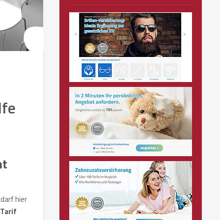
lfe
nt
darf hier
Tarif