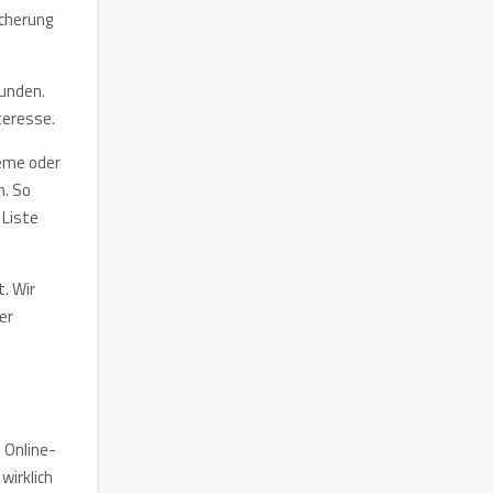
icherung
bunden.
teresse.
eme oder
. So
 Liste
. Wir
er
 Online-
wirklich