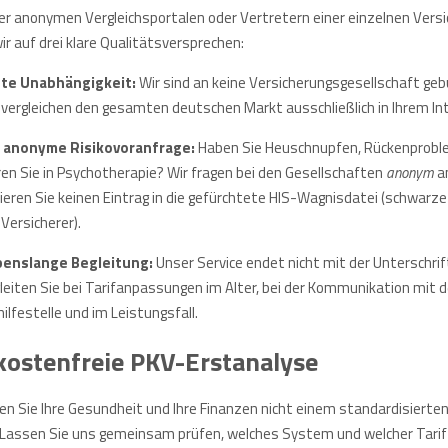
r anonymen Vergleichsportalen oder Vertretern einer einzelnen Vers
r auf drei klare Qualitätsversprechen:
te Unabhängigkeit:
Wir sind an keine Versicherungsgesellschaft ge
 vergleichen den gesamten deutschen Markt ausschließlich in Ihrem In
 anonyme Risikovoranfrage:
Haben Sie Heuschnupfen, Rückenprobl
en Sie in Psychotherapie? Wir fragen bei den Gesellschaften
anonym
an
kieren Sie keinen Eintrag in die gefürchtete HIS-Wagnisdatei (schwarze
 Versicherer).
enslange Begleitung:
Unser Service endet nicht mit der Unterschrift
leiten Sie bei Tarifanpassungen im Alter, bei der Kommunikation mit d
hilfestelle und im Leistungsfall.
 kostenfreie PKV-Erstanalyse
en Sie Ihre Gesundheit und Ihre Finanzen nicht einem standardisierten
 Lassen Sie uns gemeinsam prüfen, welches System und welcher Tarif 