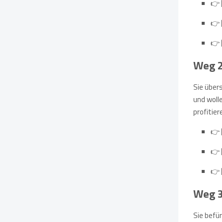
👉
👉
👉
Weg 2:
Sie über
und woll
profitier
👉
👉
👉
Weg 3
Sie befü