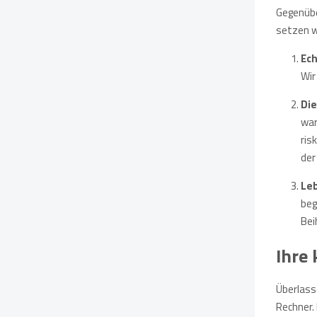
Gegenübe
setzen wi
Ech
Wir
Die
war
ris
der
Leb
beg
Bei
Ihre
Überlass
Rechner.