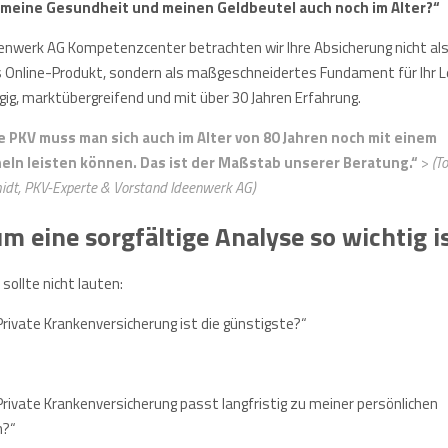
 meine Gesundheit und meinen Geldbeutel auch noch im Alter?“
enwerk AG Kompetenzcenter betrachten wir Ihre Absicherung nicht al
s Online-Produkt, sondern als maßgeschneidertes Fundament für Ihr L
ig, marktübergreifend und mit über 30 Jahren Erfahrung.
e PKV muss man sich auch im Alter von 80 Jahren noch mit einem
eln leisten können. Das ist der Maßstab unserer Beratung.“
>
(T
idt, PKV-Experte & Vorstand Ideenwerk AG)
 eine sorgfältige Analyse so wichtig i
 sollte nicht lauten:
Private Krankenversicherung ist die günstigste?“
Private Krankenversicherung passt langfristig zu meiner persönlichen
n?“