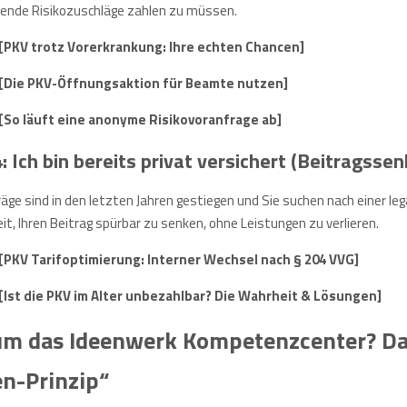
rende Risikozuschläge zahlen zu müssen.
[PKV trotz Vorerkrankung: Ihre echten Chancen]
[Die PKV-Öffnungsaktion für Beamte nutzen]
[So läuft eine anonyme Risikovoranfrage ab]
 Ich bin bereits privat versichert (Beitragsse
räge sind in den letzten Jahren gestiegen und Sie suchen nach einer leg
it, Ihren Beitrag spürbar zu senken, ohne Leistungen zu verlieren.
[PKV Tarifoptimierung: Interner Wechsel nach § 204 VVG]
[Ist die PKV im Alter unbezahlbar? Die Wahrheit & Lösungen]
m das Ideenwerk Kompetenzcenter? Da
en-Prinzip“