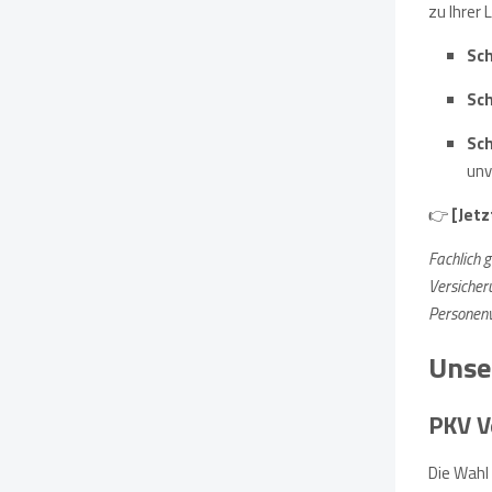
zu Ihrer
Sch
Sch
Sch
unv
👉
[Jetz
Fachlich 
Versicher
Personenv
Unse
PKV V
Die Wahl 