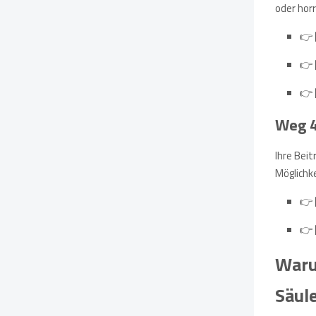
oder hor
👉
👉
👉
Weg 4:
Ihre Beit
Möglichke
👉
👉
Waru
Säul