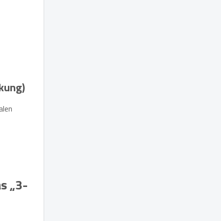
nkung)
alen
s „3-