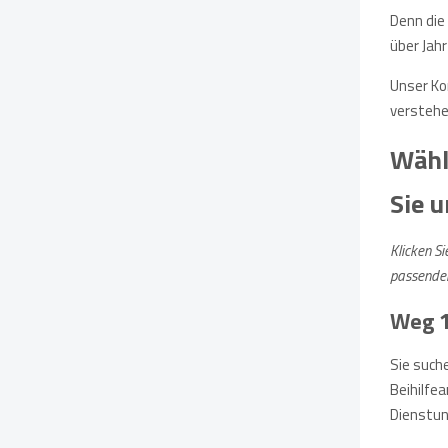
Denn die
über Jah
Unser Ko
verstehe
Wähl
Sie 
Klicken Si
passenden
Weg 1
Sie such
Beihilfe
Dienstun