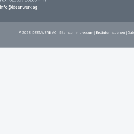
info@ideenwerk.ag
© 2026 IDEENWERK AG |
Sitemap
|
Impressum
|
Erstinformationen
|
Dat