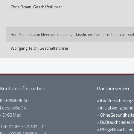
Chris Braun,
Geschäftsführer
Herr Schmidt von Ideenwerk ist ein verlässlicher Partner mit dem wir s
Wolfgang Teich,
Geschäftsführer
Kontaktinformation
Partnerseiten
IDEENWERK AG
»
IGV Versicherung
Loestraße 34
»
initiative-gesund
45768 Marl
»
OhneGesundheits
»
BuBrauchtJeder2
Tel.: 02365 / 20 289 – 0
»
PflegeBrauchtJed
Fax.: 02365 / 20289 – 11