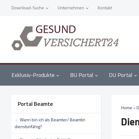
Download-Suche
Unternehmen
Kontakt
Exklusiv-Produkte
BU Portal
DU Portal
Portal Beamte
Home
»
D
Die
Wann bin ich als Beamter/ Beamtin
dienstunfähig?