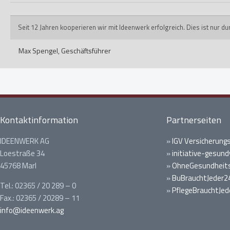
Seit 12 Jahren kooperieren wir mit Ideenwerk erfolgreich. Dies ist nur 
Max Spengel,
Geschäftsführer
Kontaktinformation
Partnerseiten
IDEENWERK AG
»
IGV Versicherung
Loestraße 34
»
initiative-gesund
45768 Marl
»
OhneGesundheits
»
BuBrauchtJeder2
Tel.: 02365 / 20 289 – 0
»
PflegeBrauchtJed
Fax.: 02365 / 20289 – 11
info@ideenwerk.ag