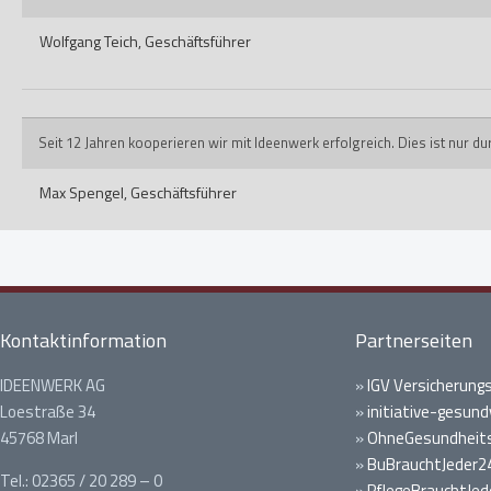
Wolfgang Teich,
Geschäftsführer
Seit 12 Jahren kooperieren wir mit Ideenwerk erfolgreich. Dies ist nur 
Max Spengel,
Geschäftsführer
Kontaktinformation
Partnerseiten
IDEENWERK AG
»
IGV Versicherung
Loestraße 34
»
initiative-gesund
45768 Marl
»
OhneGesundheits
»
BuBrauchtJeder2
Tel.: 02365 / 20 289 – 0
»
PflegeBrauchtJed