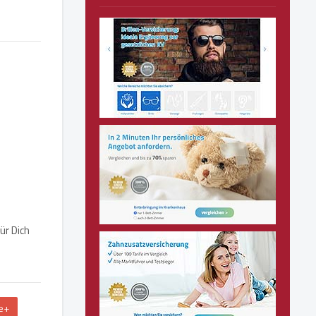
ür Dich
e+