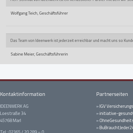
Wolfgang Teich,
Geschäftsführer
Das Team von Ideenwerk ist jederzeit erreichbar und macht uns so Kund
Sabine Meier,
Geschäftsführerin
Kontaktinformation
Partnerseiten
IDEENWERK AG
»
IGV Versicherung
Loestraße 34
»
initiative-gesund
45768 Marl
»
OhneGesundheits
»
BuBrauchtJeder2
Tel.: 02365 / 20 289 – 0