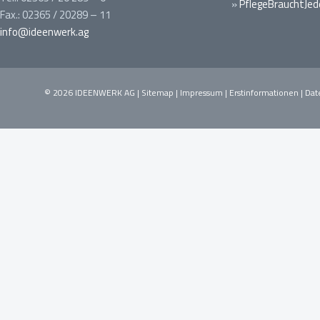
»
PflegeBrauchtJed
Fax.: 02365 / 20289 – 11
info@ideenwerk.ag
© 2026 IDEENWERK AG |
Sitemap
|
Impressum
|
Erstinformationen
|
Dat