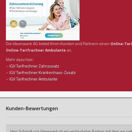
Die Ideenwerk AG bietet Ihren Kunden und Partnern einen
Online-Tar
Online-Tarifrechner Ambulante
an.
Mehr dazu hier:
–
IGV Tarifrechner Zahnzusatz
–
IGV Tarifrechner Krankenhaus-Zusatz
–
IGV Tarifrechner Ambulante
Kunden-Bewertungen
Herr Schmidt von Ideenwerk ist ein verlässlicher Partner mit dem wir s