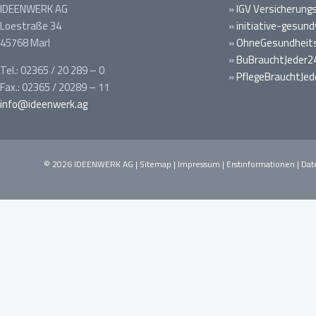
IDEENWERK AG
»
IGV Versicherung
Loestraße 34
»
initiative-gesund
45768 Marl
»
OhneGesundheits
»
BuBrauchtJeder2
Tel.: 02365 / 20 289 – 0
»
PflegeBrauchtJed
Fax.: 02365 / 20289 – 11
info@ideenwerk.ag
© 2026 IDEENWERK AG |
Sitemap
|
Impressum
|
Erstinformationen
|
Dat