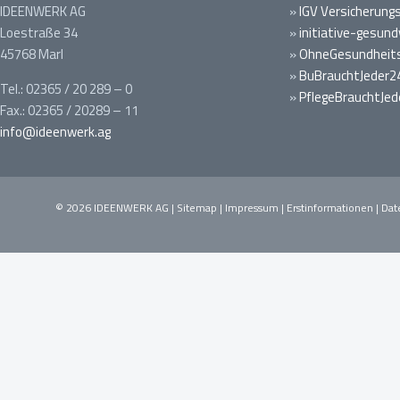
IDEENWERK AG
»
IGV Versicherung
Loestraße 34
»
initiative-gesund
45768 Marl
»
OhneGesundheits
»
BuBrauchtJeder2
Tel.: 02365 / 20 289 – 0
»
PflegeBrauchtJed
Fax.: 02365 / 20289 – 11
info@ideenwerk.ag
© 2026 IDEENWERK AG |
Sitemap
|
Impressum
|
Erstinformationen
|
Dat