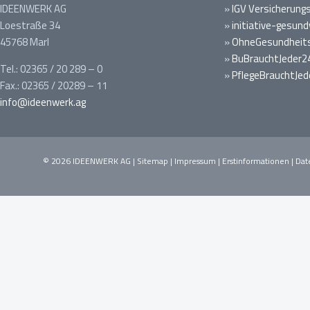
IDEENWERK AG
»
IGV Versicherung
Loestraße 34
»
initiative-gesund
45768 Marl
»
OhneGesundheits
»
BuBrauchtJeder2
Tel.: 02365 / 20 289 – 0
»
PflegeBrauchtJed
Fax.: 02365 / 20289 – 11
info@ideenwerk.ag
© 2026 IDEENWERK AG |
Sitemap
|
Impressum
|
Erstinformationen
|
Dat