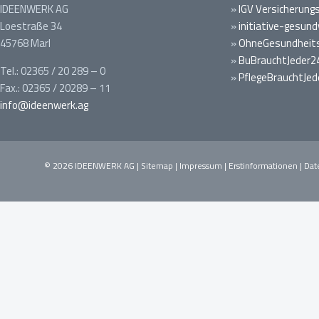
IDEENWERK AG
»
IGV Versicherung
Loestraße 34
»
initiative-gesund
45768 Marl
»
OhneGesundheits
»
BuBrauchtJeder2
Tel.: 02365 / 20 289 – 0
»
PflegeBrauchtJed
Fax.: 02365 / 20289 – 11
info@ideenwerk.ag
© 2026 IDEENWERK AG |
Sitemap
|
Impressum
|
Erstinformationen
|
Dat