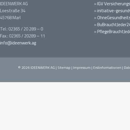
IDEENWERK AG
»
IGV Versicherung
Loestraße 34
»
initiative-gesund
45768 Marl
»
OhneGesundheits
»
BuBrauchtJeder2
Tel.: 02365 / 20 289 – 0
»
PflegeBrauchtJed
Fax.: 02365 / 20289 – 11
info@ideenwerk.ag
© 2026 IDEENWERK AG |
Sitemap
|
Impressum
|
Erstinformationen
|
Dat