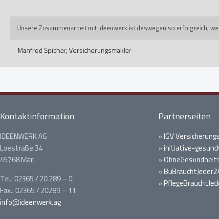
Unsere Zusammenarbeit mit Ideenwerk ist deswegen so erfolgreich, weil ih
Manfred Spicher,
Versicherungsmakler
Kontaktinformation
Partnerseiten
IDEENWERK AG
»
IGV Versicherung
Loestraße 34
»
initiative-gesund
45768 Marl
»
OhneGesundheits
»
BuBrauchtJeder2
Tel.: 02365 / 20 289 – 0
»
PflegeBrauchtJed
Fax.: 02365 / 20289 – 11
info@ideenwerk.ag