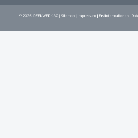
© 2026 IDEENWERK AG |
Sitemap
|
Impressum
|
Erstinformationen
|
Dat