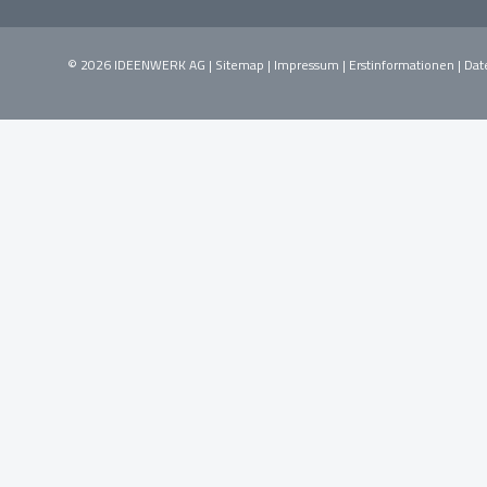
© 2026 IDEENWERK AG |
Sitemap
|
Impressum
|
Erstinformationen
|
Dat