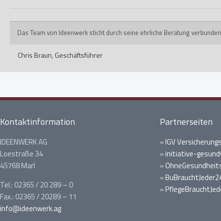
Das Team von Ideenwerk sticht durch seine ehrliche Beratung verbunden
Chris Braun,
Geschäftsführer
Kontaktinformation
Partnerseiten
IDEENWERK AG
»
IGV Versicherung
Loestraße 34
»
initiative-gesund
45768 Marl
»
OhneGesundheits
»
BuBrauchtJeder2
Tel.: 02365 / 20 289 – 0
»
PflegeBrauchtJed
Fax.: 02365 / 20289 – 11
info@ideenwerk.ag