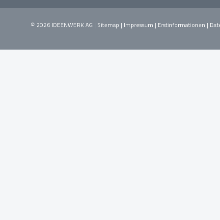
© 2026 IDEENWERK AG |
Sitemap
|
Impressum
|
Erstinformationen
|
Dat