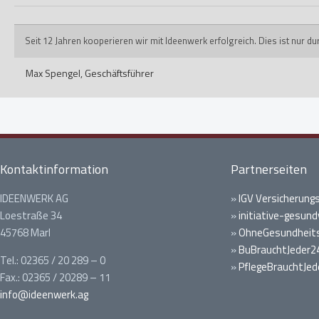
Seit 12 Jahren kooperieren wir mit Ideenwerk erfolgreich. Dies ist nur 
Max Spengel,
Geschäftsführer
Kontaktinformation
Partnerseiten
IDEENWERK AG
»
IGV Versicherung
Loestraße 34
»
initiative-gesund
45768 Marl
»
OhneGesundheits
»
BuBrauchtJeder2
Tel.: 02365 / 20 289 – 0
»
PflegeBrauchtJed
Fax.: 02365 / 20289 – 11
info@ideenwerk.ag